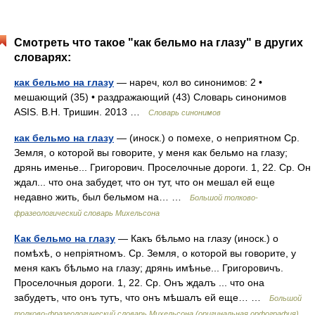
Смотреть что такое "как бельмо на глазу" в других
словарях:
как бельмо на глазу
— нареч, кол во синонимов: 2 •
мешающий (35) • раздражающий (43) Словарь синонимов
ASIS. В.Н. Тришин. 2013 …
Словарь синонимов
как бельмо на глазу
— (иноск.) о помехе, о неприятном Ср.
Земля, о которой вы говорите, у меня как бельмо на глазу;
дрянь именье... Григорович. Проселочные дороги. 1, 22. Ср. Он
ждал... что она забудет, что он тут, что он мешал ей еще
недавно жить, был бельмом на… …
Большой толково-
фразеологический словарь Михельсона
Как бельмо на глазу
— Какъ бѣльмо на глазу (иноск.) о
помѣхѣ, о непріятномъ. Ср. Земля, о которой вы говорите, у
меня какъ бѣльмо на глазу; дрянь имѣнье... Григоровичъ.
Проселочныя дороги. 1, 22. Ср. Онъ ждалъ ... что она
забудетъ, что онъ тутъ, что онъ мѣшалъ ей еще… …
Большой
толково-фразеологический словарь Михельсона (оригинальная орфография)