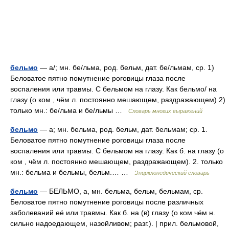
бельмо
— а/; мн. бе/льма, род. бельм, дат. бе/льмам, ср. 1)
Беловатое пятно помутнение роговицы глаза после
воспаления или травмы. С бельмом на глазу. Как бельмо/ на
глазу (о ком , чём л. постоянно мешающем, раздражающем) 2)
только мн.: бе/льма и бе/льмы …
Словарь многих выражений
бельмо
— а; мн. бельма, род. бельм, дат. бельмам; ср. 1.
Беловатое пятно помутнение роговицы глаза после
воспаления или травмы. С бельмом на глазу. Как б. на глазу (о
ком , чём л. постоянно мешающем, раздражающем). 2. только
мн.: бельма и бельмы, бельм.… …
Энциклопедический словарь
бельмо
— БЕЛЬМО, а, мн. бельма, бельм, бельмам, ср.
Беловатое пятно помутнение роговицы после различных
заболеваний её или травмы. Как б. на (в) глазу (о ком чём н.
сильно надоедающем, назойливом; разг.). | прил. бельмовой,