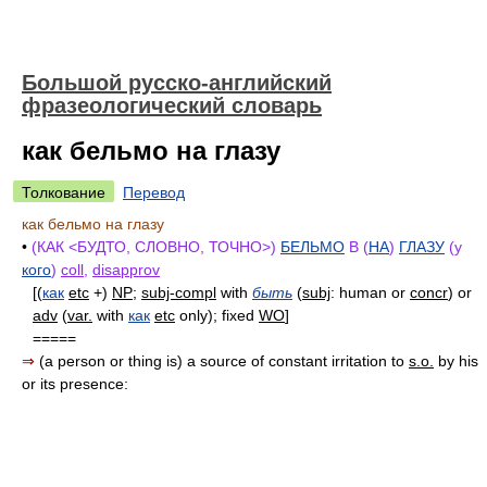
Большой русско-английский
фразеологический словарь
как бельмо на глазу
Толкование
Перевод
как бельмо на глазу
•
(КАК <БУДТО, СЛОВНО, ТОЧНО>)
БЕЛЬМО
В (
НА
)
ГЛАЗУ
(у
кого
)
coll
,
disapprov
[(
как
etc
+)
NP
;
subj-compl
with
быть
(
subj
: human or
concr
) or
adv
(
var.
with
как
etc
only); fixed
WO
]
=====
⇒
(a person or thing is) a source of constant irritation to
s.o.
by his
or its presence: