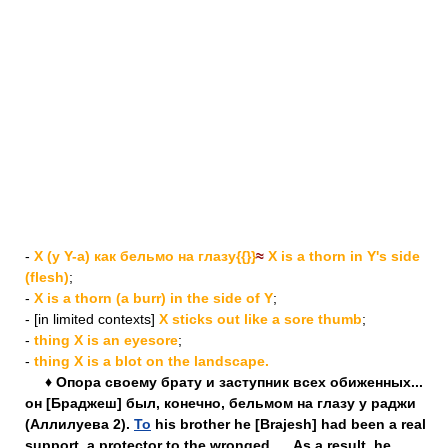
-
X (y Y-a) как бельмо на глазу{{}}
≈
X is a thorn in Y's side
(flesh)
;
-
X is a thorn (a burr) in the side of Y
;
- [in limited contexts]
X sticks out like a sore thumb
;
-
thing X is an eyesore
;
-
thing X is a blot on the landscape.
♦ Опора своему брату и заступник всех обиженных...
он [Браджеш] был, конечно, бельмом на глазу у раджи
(Аллилуева 2).
То
his brother he [Brajesh] had been a real
support, a protector to the wronged. ... As a result, he